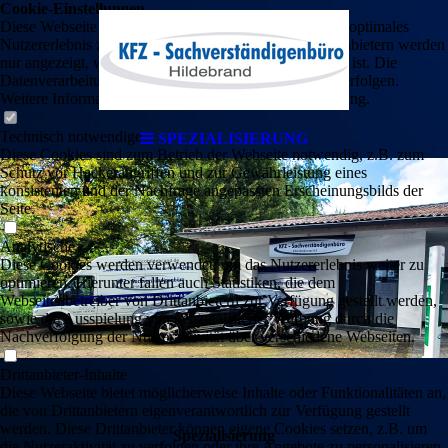
Cookie-Einstellungen
Diese Webseite verwendet Cookies, um Besuchern ein optimales
Nutzererlebnis zu bieten. Bestimmte Inhalte von Drittanbietern werden
nur angezeigt, wenn die entsprechende Option aktiviert ist. Die
Datenverarbeitung kann dann auch in einem Drittland erfolgen.
Weitere Informationen hierzu in der Datenschutzerklärung.
Technisch notwendige
SPEZIALISIERUNG
Diese Cookies sind zum Betrieb der Webseite notwendig, z.B. zum
Schutz vor Hackerangriffen und zur Gewährleistung eines
konsistenten und der Nachfrage angepassten Erscheinungsbilds der
Seite.
Analytische
Diese Cookies werden verwendet, um das Nutzererlebnis weiter zu
optimieren. Hierunter fallen auch Statistiken, die dem
Webseitenbetreiber von Drittanbietern zur Verfügung gestellt werden,
sowie die Ausspielung von personalisierter Werbung durch die
Nachverfolgung der Nutzeraktivität über verschiedene Webseiten.
Drittanbieter-Inhalte
Diese Webseite bietet möglicherweise Inhalte oder Funktionalitäten an,
die von Drittanbietern eigenverantwortlich zur Verfügung gestellt
werden. Diese Drittanbieter können eigene Cookies setzen, z.B. um
Speziali­sierung
die Nutzeraktivität zu verfolgen oder ihre Angebote zu personalisieren