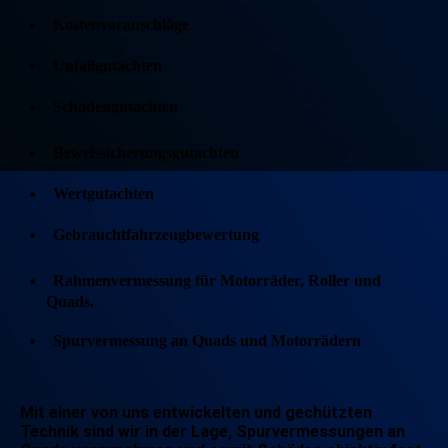
Kostenvoranschläge
Unfallgutachten
Schadengutachten
Beweissicherungsgutachten
Wertgutachten
Gebrauchtfahrzeugbewertung
Rahmenvermessung für Motorräder, Roller und
Quads.
Spurvermessung an Quads und Motorrädern
Mit einer von uns entwickelten und gechützten
Technik sind wir in der Lage, Spurvermessungen an