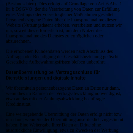
(Bestandsdaten). Dies erfolgt auf Grundlage von Art. 6 Abs. 1
lit. b DSGVO, der die Verarbeitung von Daten zur Erfüllung
eines Vertrags oder vorvertraglicher Maßnahmen gestattet.
Personenbezogene Daten über die Inanspruchnahme dieser
Website (Nutzungsdaten) erheben, verarbeiten und nutzen wir
nur, soweit dies erforderlich ist, um dem Nutzer die
Inanspruchnahme des Dienstes zu ermöglichen oder
abzurechnen.
Die erhobenen Kundendaten werden nach Abschluss des
Auftrags oder Beendigung der Geschäftsbeziehung gelöscht.
Gesetzliche Aufbewahrungsfristen bleiben unberührt.
Datenübermittlung bei Vertragsschluss für
Dienstleistungen und digitale Inhalte
Wir übermitteln personenbezogene Daten an Dritte nur dann,
wenn dies im Rahmen der Vertragsabwicklung notwendig ist,
etwa an das mit der Zahlungsabwicklung beauftragte
Kreditinstitut.
Eine weitergehende Übermittlung der Daten erfolgt nicht bzw.
nur dann, wenn Sie der Übermittlung ausdrücklich zugestimmt
haben. Eine Weitergabe Ihrer Daten an Dritte ohne
ausdrückliche Einwilligung, etwa zu Zwecken der Werbung,