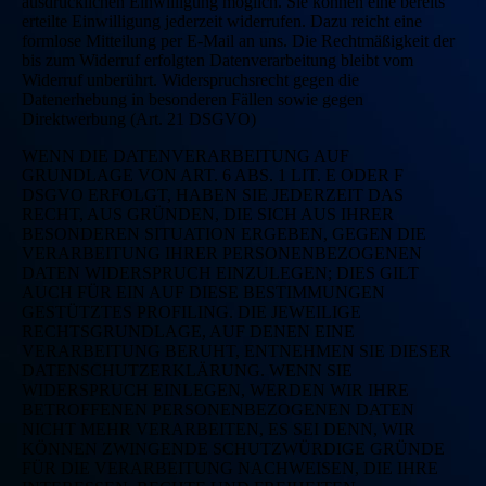
ausdrücklichen Einwilligung möglich. Sie können eine bereits
erteilte Einwilligung jederzeit widerrufen. Dazu reicht eine
formlose Mitteilung per E-Mail an uns. Die Rechtmäßigkeit der
bis zum Widerruf erfolgten Datenverarbeitung bleibt vom
Widerruf unberührt. Widerspruchsrecht gegen die
Datenerhebung in besonderen Fällen sowie gegen
Direktwerbung (Art. 21 DSGVO)
WENN DIE DATENVERARBEITUNG AUF
GRUNDLAGE VON ART. 6 ABS. 1 LIT. E ODER F
DSGVO ERFOLGT, HABEN SIE JEDERZEIT DAS
RECHT, AUS GRÜNDEN, DIE SICH AUS IHRER
BESONDEREN SITUATION ERGEBEN, GEGEN DIE
VERARBEITUNG IHRER PERSONENBEZOGENEN
DATEN WIDERSPRUCH EINZULEGEN; DIES GILT
AUCH FÜR EIN AUF DIESE BESTIMMUNGEN
GESTÜTZTES PROFILING. DIE JEWEILIGE
RECHTSGRUNDLAGE, AUF DENEN EINE
VERARBEITUNG BERUHT, ENTNEHMEN SIE DIESER
DATENSCHUTZERKLÄRUNG. WENN SIE
WIDERSPRUCH EINLEGEN, WERDEN WIR IHRE
BETROFFENEN PERSONENBEZOGENEN DATEN
NICHT MEHR VERARBEITEN, ES SEI DENN, WIR
KÖNNEN ZWINGENDE SCHUTZWÜRDIGE GRÜNDE
FÜR DIE VERARBEITUNG NACHWEISEN, DIE IHRE