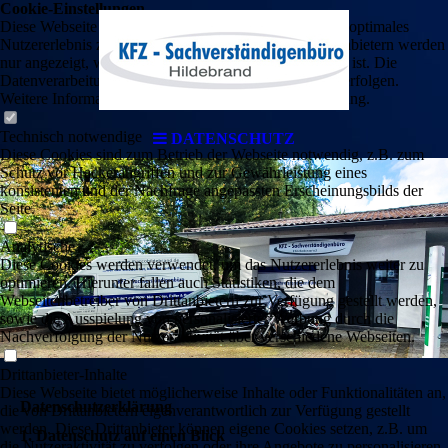
Cookie-Einstellungen
Diese Webseite verwendet Cookies, um Besuchern ein optimales
Nutzererlebnis zu bieten. Bestimmte Inhalte von Drittanbietern werden
nur angezeigt, wenn die entsprechende Option aktiviert ist. Die
Datenverarbeitung kann dann auch in einem Drittland erfolgen.
Weitere Informationen hierzu in der Datenschutzerklärung.
Technisch notwendige
DATENSCHUTZ
Diese Cookies sind zum Betrieb der Webseite notwendig, z.B. zum
Schutz vor Hackerangriffen und zur Gewährleistung eines
konsistenten und der Nachfrage angepassten Erscheinungsbilds der
Seite.
Analytische
Diese Cookies werden verwendet, um das Nutzererlebnis weiter zu
optimieren. Hierunter fallen auch Statistiken, die dem
Webseitenbetreiber von Drittanbietern zur Verfügung gestellt werden,
sowie die Ausspielung von personalisierter Werbung durch die
Nachverfolgung der Nutzeraktivität über verschiedene Webseiten.
Drittanbieter-Inhalte
Diese Webseite bietet möglicherweise Inhalte oder Funktionalitäten an,
Datenschutzerklärung
die von Drittanbietern eigenverantwortlich zur Verfügung gestellt
werden. Diese Drittanbieter können eigene Cookies setzen, z.B. um
1. Datenschutz auf einen Blick
die Nutzeraktivität zu verfolgen oder ihre Angebote zu personalisieren