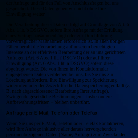
der Anfrage und für den Fall von Anschlussfragen bei uns
gespeichert. Diese Daten geben wir nicht ohne Ihre
Einwilligung weiter.
Die Verarbeitung dieser Daten erfolgt auf Grundlage von Art. 6
Abs. 1 lit. b DSGVO, sofern Ihre Anfrage mit der Erfüllung
eines Vertrags zusammenhängt oder zur Durchführung
vorvertraglicher Maßnahmen erforderlich ist. In allen übrigen
Fällen beruht die Verarbeitung auf unserem berechtigten
Interesse an der effektiven Bearbeitung der an uns gerichteten
Anfragen (Art. 6 Abs. 1 lit. f DSGVO) oder auf Ihrer
Einwilligung (Art. 6 Abs. 1 lit. a DSGVO) sofern diese
abgefragt wurde. Die von Ihnen im Kontaktformular
eingegebenen Daten verbleiben bei uns, bis Sie uns zur
Löschung auffordern, Ihre Einwilligung zur Speicherung
widerrufen oder der Zweck für die Datenspeicherung entfällt (z.
B. nach abgeschlossener Bearbeitung Ihrer Anfrage).
Zwingende gesetzliche Bestimmungen – insbesondere
Aufbewahrungsfristen – bleiben unberührt.
Anfrage per E-Mail, Telefon oder Telefax
Wenn Sie uns per E-Mail, Telefon oder Telefax kontaktieren,
wird Ihre Anfrage inklusive aller daraus hervorgehenden
personenbezogenen Daten (Name, Anfrage) zum Zwecke der