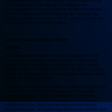
Speicherung abgesehen – nur mit Ihrer Einwilligung oder zur
Geltendmachung, Ausübung oder Verteidigung von
Rechtsansprüchen oder zum Schutz der Rechte einer anderen
natürlichen oder juristischen Person oder aus Gründen eines
wichtigen öffentlichen Interesses der Europäischen Union oder
eines Mitgliedstaats verarbeitet werden.
4. Datenerfassung auf dieser Website
Cookies
Die Internetseiten verwenden teilweise so genannte Cookies.
Cookies richten auf Ihrem Rechner keinen Schaden an und
enthalten keine Viren. Cookies dienen dazu, unser Angebot
nutzerfreundlicher, effektiver und sicherer zu machen. Cookies
sind kleine Textdateien, die auf Ihrem Rechner abgelegt werden
und die Ihr Browser speichert.
Die meisten der von uns verwendeten Cookies sind so genannte
„Session-Cookies“. Sie werden nach Ende Ihres Besuchs
automatisch gelöscht. Andere Cookies bleiben auf Ihrem
Endgerät gespeichert bis Sie diese löschen. Diese Cookies
ermöglichen es uns, Ihren Browser beim nächsten Besuch
wiederzuerkennen. Sie können Ihren Browser so einstellen, dass