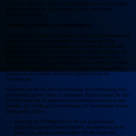
Wenn die SSL- bzw. TLS-Verschlüsselung aktiviert ist, können
die Daten, die Sie an uns übermitteln, nicht von Dritten
mitgelesen werden.
Auskunft, Löschung und Berichtigung
Sie haben im Rahmen der geltenden gesetzlichen Bestimmungen
jederzeit das Recht auf unentgeltliche Auskunft über Ihre
gespeicherten personenbezogenen Daten, deren Herkunft und
Empfänger und den Zweck der Datenverarbeitung und ggf. ein
Recht auf Berichtigung oder Löschung dieser Daten. Hierzu
sowie zu weiteren Fragen zum Thema personenbezogene Daten
können Sie sich jederzeit unter der im Impressum angegebenen
Adresse an uns wenden. Recht auf Einschränkung der
Verarbeitung
Sie haben das Recht, die Einschränkung der Verarbeitung Ihrer
personenbezogenen Daten zu verlangen. Hierzu können Sie sich
jederzeit unter der im Impressum angegebenen Adresse an uns
wenden. Das Recht auf Einschränkung der Verarbeitung besteht
in folgenden Fällen:
Wenn Sie die Richtigkeit Ihrer bei uns gespeicherten
personenbezogenen Daten bestreiten, benötigen wir in der
Regel Zeit, um dies zu überprüfen. Für die Dauer der