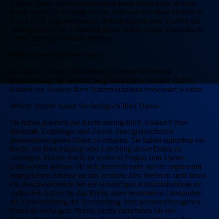
Andere Daten werden automatisch beim Besuch der Website
durch unsere IT-Systeme erfasst. Das sind vor allem technische
Daten (z. B. Internetbrowser, Betriebssystem oder Uhrzeit des
Seitenaufrufs). Die Erfassung dieser Daten erfolgt automatisch,
sobald Sie diese Website betreten.
Wofür nutzen wir Ihre Daten?
Ein Teil der Daten wird erhoben, um eine fehlerfreie
Bereitstellung der Website zu gewährleisten. Andere Daten
können zur Analyse Ihres Nutzerverhaltens verwendet werden.
Welche Rechte haben Sie bezüglich Ihrer Daten?
Sie haben jederzeit das Recht unentgeltlich Auskunft über
Herkunft, Empfänger und Zweck Ihrer gespeicherten
personenbezogenen Daten zu erhalten. Sie haben außerdem ein
Recht, die Berichtigung oder Löschung dieser Daten zu
verlangen. Hierzu sowie zu weiteren Fragen zum Thema
Datenschutz können Sie sich jederzeit unter der im Impressum
angegebenen Adresse an uns wenden. Des Weiteren steht Ihnen
ein Beschwerderecht bei der zuständigen Aufsichtsbehörde zu.
Außerdem haben Sie das Recht, unter bestimmten Umständen
die Einschränkung der Verarbeitung Ihrer personenbezogenen
Daten zu verlangen. Details hierzu entnehmen Sie der