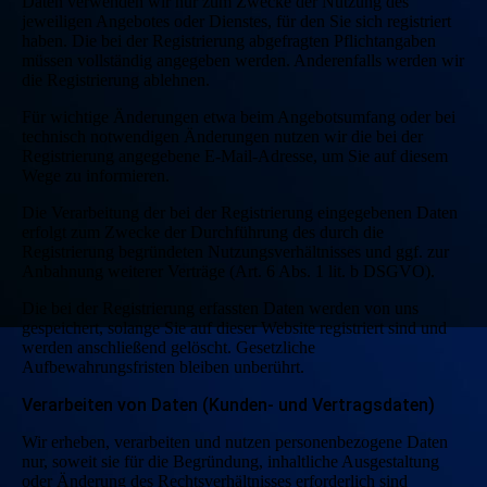
Daten verwenden wir nur zum Zwecke der Nutzung des
jeweiligen Angebotes oder Dienstes, für den Sie sich registriert
haben. Die bei der Registrierung abgefragten Pflichtangaben
müssen vollständig angegeben werden. Anderenfalls werden wir
die Registrierung ablehnen.
Für wichtige Änderungen etwa beim Angebotsumfang oder bei
technisch notwendigen Änderungen nutzen wir die bei der
Registrierung angegebene E-Mail-Adresse, um Sie auf diesem
Wege zu informieren.
Die Verarbeitung der bei der Registrierung eingegebenen Daten
erfolgt zum Zwecke der Durchführung des durch die
Registrierung begründeten Nutzungsverhältnisses und ggf. zur
Anbahnung weiterer Verträge (Art. 6 Abs. 1 lit. b DSGVO).
Die bei der Registrierung erfassten Daten werden von uns
gespeichert, solange Sie auf dieser Website registriert sind und
werden anschließend gelöscht. Gesetzliche
Aufbewahrungsfristen bleiben unberührt.
Verarbeiten von Daten (Kunden- und Vertragsdaten)
Wir erheben, verarbeiten und nutzen personenbezogene Daten
nur, soweit sie für die Begründung, inhaltliche Ausgestaltung
oder Änderung des Rechtsverhältnisses erforderlich sind