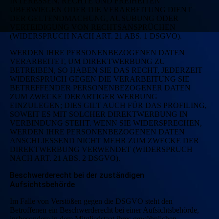
INTERESSEN, RECHTE UND FREIHEITEN
ÜBERWIEGEN ODER DIE VERARBEITUNG DIENT
DER GELTENDMACHUNG, AUSÜBUNG ODER
VERTEIDIGUNG VON RECHTSANSPRÜCHEN
(WIDERSPRUCH NACH ART. 21 ABS. 1 DSGVO).
WERDEN IHRE PERSONENBEZOGENEN DATEN
VERARBEITET, UM DIREKTWERBUNG ZU
BETREIBEN, SO HABEN SIE DAS RECHT, JEDERZEIT
WIDERSPRUCH GEGEN DIE VERARBEITUNG SIE
BETREFFENDER PERSONENBEZOGENER DATEN
ZUM ZWECKE DERARTIGER WERBUNG
EINZULEGEN; DIES GILT AUCH FÜR DAS PROFILING,
SOWEIT ES MIT SOLCHER DIREKTWERBUNG IN
VERBINDUNG STEHT. WENN SIE WIDERSPRECHEN,
WERDEN IHRE PERSONENBEZOGENEN DATEN
ANSCHLIESSEND NICHT MEHR ZUM ZWECKE DER
DIREKTWERBUNG VERWENDET (WIDERSPRUCH
NACH ART. 21 ABS. 2 DSGVO).
Beschwerderecht bei der zuständigen
Aufsichtsbehörde
Im Falle von Verstößen gegen die DSGVO steht den
Betroffenen ein Beschwerderecht bei einer Aufsichtsbehörde,
insbesondere in dem Mitgliedstaat ihres gewöhnlichen