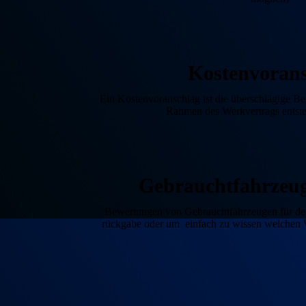
Kosten­voran
Ein Kostenvoranschlag ist die über­schlägige B
Rahmen des Werk­vertrags ents
Gebraucht­fahrzeu
Bewertungen von Gebraucht­fahrzeugen für de
rückgabe oder um einfach zu wissen welchen W