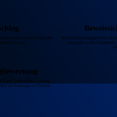
schlag
Beweis­si
erechnung der voraussichtlich im
Beweissicherungsgutachten diene
tehenden Kosten.
zeug oder an der Unfall­stell
We
g­bewertung
n Kauf, Verkauf bzw. Leasing­
ert das Fahrzeug zur Zeit hat.