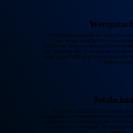
Wert­gutac
Ein Wertgutachten stellt den reinen Wert eine
von Vorteil, wenn das Fahr­zeug aufgrund
Exklusivität nicht mehr im freien Handel erhältl
zur Ver­fügung steht. Es ist auch gleich­zeitig 
wenn dieses Fahr­zeug gestohlen wurde oder n
( Brandschaden 
Total­scha
Von einem Totalschaden spricht man, wenn
beschädigten Fahr­zeuges entweder unwirt­schaftli
- die Reparaturkosten übersteigen den Wieder­­bes
ist (technischer Total­schaden - die Reparatur i
möglich)