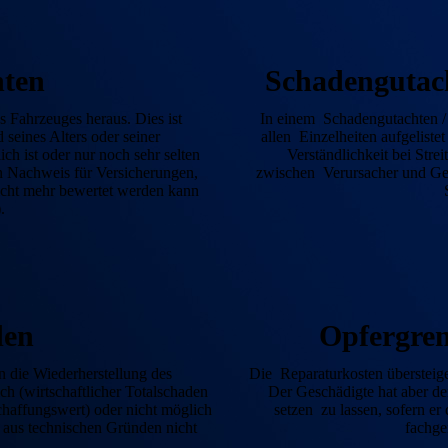
hten
Schaden­gutach
s Fahrzeuges heraus. Dies ist
In einem Schadengutachten /
 seines Alters oder seiner
allen Einzel­heiten auf­gelist
ich ist oder nur noch sehr selten
Verständ­lichkeit bei Str
ein Nachweis für Versicherungen,
zwischen Verursacher und Gesc
icht mehr bewertet werden kann
).
den
Opfer­gre
 die Wiederherstellung des
Die Reparaturkosten übersteig
ch (wirtschaftlicher Total­schaden
Der Geschädigte hat aber de
chaffungs­wert) oder nicht möglich
setzen zu lassen, sofern er
st aus technischen Gründen nicht
fachge