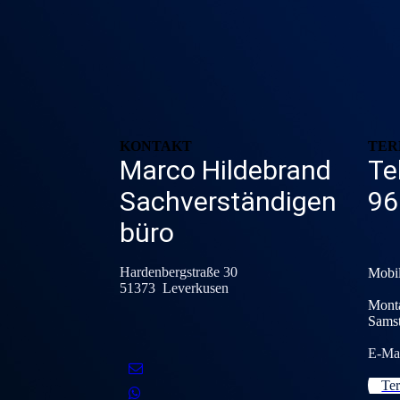
KONTAKT
TER
Marco Hildebrand
Te
Sachverständigen
96
büro
Hardenbergstraße 30
Mobil
51373 Leverkusen
Monta
Samst
E-Ma
Te