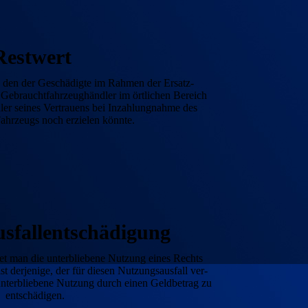
Rest­wert
, den der Geschädigte im Rahmen der Ersatz­
Gebraucht­fahrzeug­händler im örtlichen Bereich
er seines Vertrauens bei Inzahlung­nahme des
ahrzeugs noch erzielen könnte.
sfall­ent­schädigung
et man die unterbliebene Nutzung eines Rechts
t derjenige, der für diesen Nutzungs­ausfall ver­
e unter­bliebene Nutzung durch einen Geld­betrag zu
entschädigen.