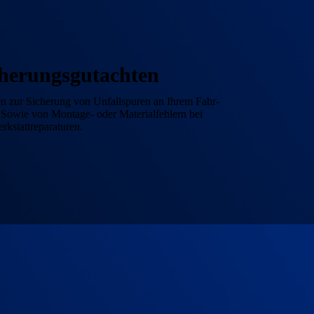
cherungs­gutachten
n zur Sicherung von Unfall­spuren an Ihrem Fahr­
e, Sowie von Montage- oder Materialfehlern bei
rkstatt­reparaturen.