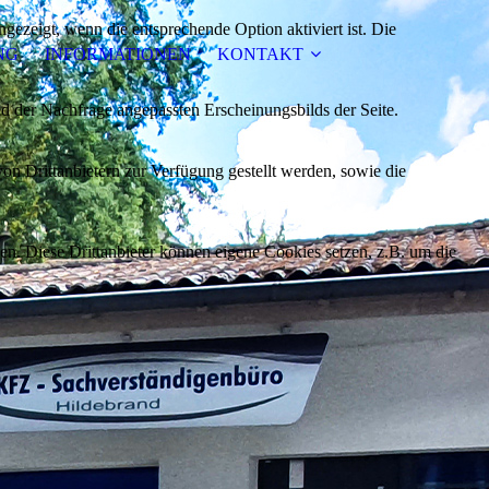
ezeigt, wenn die entsprechende Option aktiviert ist. Die
NG
INFORMATIONEN
KONTAKT
d der Nachfrage angepassten Erscheinungsbilds der Seite.
on Drittanbietern zur Verfügung gestellt werden, sowie die
den. Diese Drittanbieter können eigene Cookies setzen, z.B. um die