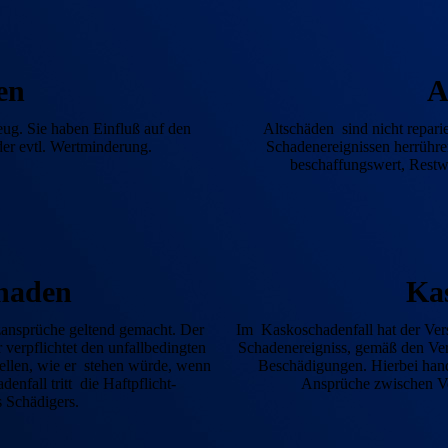
en
A
ug. Sie haben Einfluß auf den
Altschäden sind nicht repari
der evtl. Wertminderung.
Schaden­ereignissen her­rühr
beschaffungs­wert, Rest
chaden
Ka
ansprüche geltend gemacht. Der
Im Kaskoschadenfall hat der Ver
r verpflichtet den unfallbedingten
Schaden­ereigniss, gemäß den Ver
tellen, wie er stehen würde, wenn
Beschädigungen. Hier­bei hande
en­fall tritt die Haft­pflicht­
Ansprüche zwischen Ve
es Schädigers.