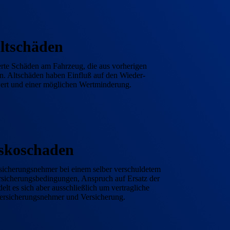
lt­schäden
erte Schäden am Fahrzeug, die aus vorherigen
en. Alt­schäden haben Einfluß auf den Wieder­
wert und einer möglichen Wert­minderung.
sko­schaden
sicherungs­nehmer bei einem selber verschuldetem
sicherungs­bedingungen, Anspruch auf Er­satz der
lt es sich aber aus­schließlich um vertragliche
rsicherungs­nehmer und Versicherung.