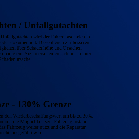
ten / Unfall­gutachten
 Unfallgutachten wird der Fahrzeugschaden in
et oder doku­mentiert. Diese dienen zur besseren
eitigkeiten über Schaden­höhe und Ursachen
hädigtem. Sie unterscheiden sich nur in ihrer
Schadenursache.
nze - 130% Grenze
en den Wieder­beschaffungs­wert um bis zu 30%.
nnoch die Möglich­keit sein Fahrzeug instand
 das Fahr­zeug weiter nutzt und die Reparatur
recht ausgeführt wird.