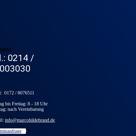
MINE
l.: 0214 /
003030
: 0172 / 8076511
g bis Freitag: 8 - 18 Uhr
ag: nach Vereinbarung
il:
info@marcohildebrand.de
rminanfrage