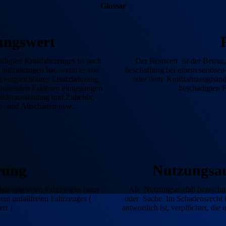
Glossar
ungswert
igten Kraftfahr­zeuges ist nach
Der Restwert ist der Betrag
 aufzubringen hat, wenn er von
beschaffung bei einem seriösen 
 vergleich­bares Ersatz­fahrzeug
oder dem Kraftfahr­zeughändl
­flußenden Faktoren ein­ge­gangen
beschädigten F
Sonderausstattung und Zubehör,
r- und Altschäden usw...
rung
Nutzungs­au
allreparierten Fahr­zeuges beim
Als Nutzungsausfall bezeichn
m unfall­freien Fahr­zeuges (
oder Sache. Im Schadens­recht is
rt ).
antwortlich ist, ver­pflichtet, di